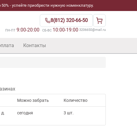
 50% - успейте приобрести нужную номенклатуру.
8(812) 320-66-50
9:00-20:00
10:00-19:00
·
3206650@mail.ru
ПН-ПТ
· СБ-ВС
оплата
Контакты
азинах
Можно забрать
Количество
 д.
сегодня
3 шт.