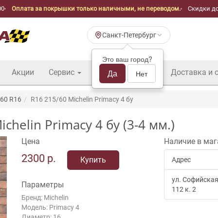
00
Оплата за покрышки только наличными, не переводом.
Скидки до
Санкт-Петербург
Это ваш город?
Акции
Сервис
Шины б/у оптом
Да
Доставка и 
Нет
60 R16
R16 215/60 Michelin Primacy 4 бу
helin Primacy 4 бу (3-4 мм.)
Цена
Наличие в маг
2300
р.
Купить
Адрес
ул. Софийская
Параметры
112 к. 2
Бренд: Michelin
Модель: Primacy 4
Диаметр: 16