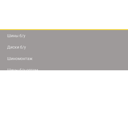
Шины б/у
Диски б/у
Шиномонтаж
Шины б/у оптом
Доставка и оплата
8(812) 320-66-50
9:00-20:00
ПН-ПТ
10:00-19:00
СБ-ВС