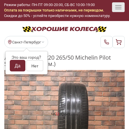
Режим работы: ПН-ПТ 09:00-20:00, СБ-ВС 10:00-19:00
Оплата за покрышки только наличными, не переводом.
Toggl
Скидки до 50% - успейте приобрести нужную номенклатуру.
navig
Санкт-Петербург
Летние шины R20 265/50 Michelin Pilot
Это ваш город?
Sport 4 бу (3-4 мм.)
Да
Нет