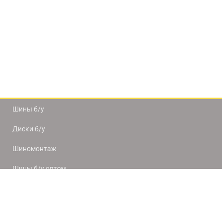
Шины б/у
Диски б/у
Шиномонтаж
Шины б/у оптом
Доставка и оплата
8(812) 320-66-50