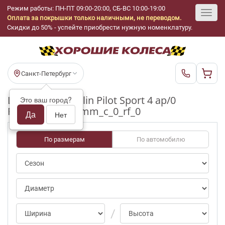
Режим работы: ПН-ПТ 09:00-20:00, СБ-ВС 10:00-19:00
Оплата за покрышки только наличными, не переводом.
Toggl
Скидки до 50% - успейте приобрести нужную номенклатуру.
navig
Санкт-Петербург
Шины бу Michelin Pilot Sport 4 ap/0
Это ваш город?
R17_225_50_3-4mm_c_0_rf_0
Да
Нет
По размерам
По автомобилю