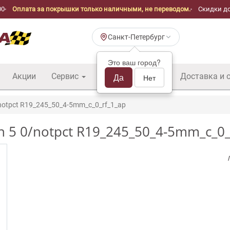
00
Оплата за покрышки только наличными, не переводом.
Скидки до
Санкт-Петербург
Это ваш город?
Акции
Сервис
Шины б/у оптом
Да
Доставка и 
Нет
notpct R19_245_50_4-5mm_c_0_rf_1_ap
in 5 0/notpct R19_245_50_4-5mm_c_0_