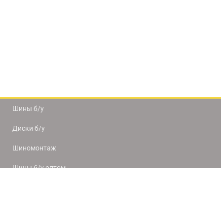
Шины б/у
Диски б/у
Шиномонтаж
Шины б/у оптом
Доставка и оплата
8(812) 320-66-50