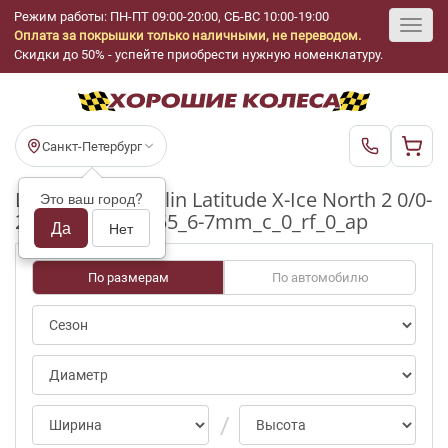
Режим работы: ПН-ПТ 09:00-20:00, СБ-ВС 10:00-19:00
Оплата за покрышки только наличными, не переводом.
Toggl
Скидки до 50% - успейте приобрести нужную номенклатуру.
navig
Санкт-Петербург
Шины бу Michelin Latitude X-Ice North 2 0/0-
Это ваш город?
25pct R18_255_55_6-7mm_c_0_rf_0_ap
Да
Нет
По размерам
По автомобилю