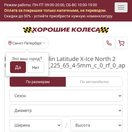
Режим работы: ПН-ПТ 09:00-20:00, СБ-ВС 10:00-19:00
Оплата за покрышки только наличными, не переводом.
Toggl
Скидки до 50% - успейте приобрести нужную номенклатуру.
navig
Санкт-Петербург
Шины бу Michelin Latitude X-Ice North 2
Это ваш город?
0/70-100pct R17_225_65_4-5mm_c_0_rf_0_ap
Да
Нет
По размерам
По автомобилю