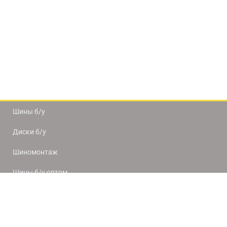
Шины б/у
Диски б/у
Шиномонтаж
Шины б/у оптом
Доставка и оплата
8(812) 320-66-50