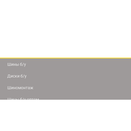
Шины б/у
Диски б/у
Шиномонтаж
Шины б/у оптом
Доставка и оплата
8(812) 320-66-50