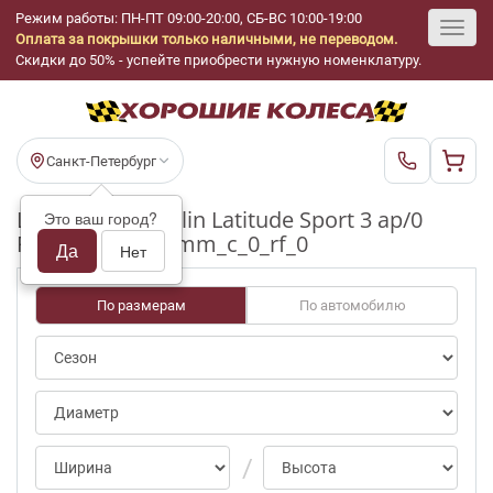
Режим работы: ПН-ПТ 09:00-20:00, СБ-ВС 10:00-19:00
Оплата за покрышки только наличными, не переводом.
Toggl
Скидки до 50% - успейте приобрести нужную номенклатуру.
navig
Санкт-Петербург
Шины бу Michelin Latitude Sport 3 ap/0
Это ваш город?
R18_235_55_3-4mm_c_0_rf_0
Да
Нет
По размерам
По автомобилю