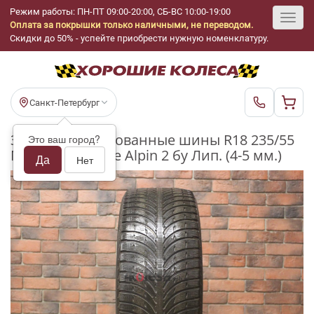
Режим работы: ПН-ПТ 09:00-20:00, СБ-ВС 10:00-19:00
Оплата за покрышки только наличными, не переводом.
Toggl
Скидки до 50% - успейте приобрести нужную номенклатуру.
navig
Санкт-Петербург
Зимние нешипованные шины R18 235/55
Это ваш город?
Michelin Latitude Alpin 2 бу Лип. (4-5 мм.)
Да
Нет