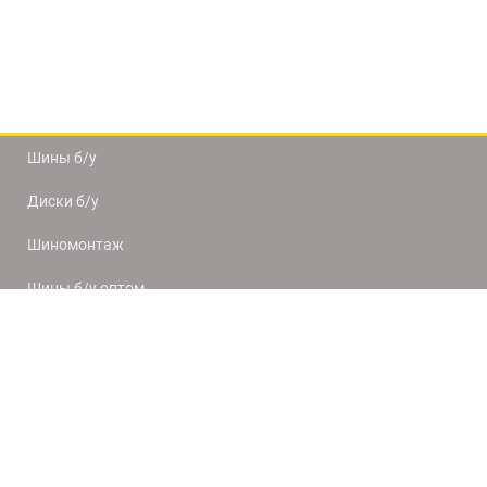
Шины б/у
Диски б/у
Шиномонтаж
Шины б/у оптом
Доставка и оплата
8(812) 320-66-50
9:00-20:00
ПН-ПТ
10:00-19:00
СБ-ВС