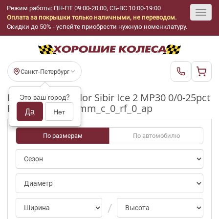
Режим работы: ПН-ПТ 09:00-20:00, СБ-ВС 10:00-19:00
Оплата за покрышки только наличными, не переводом.
Toggl
Скидки до 50% - успейте приобрести нужную номенклатуру.
navig
Санкт-Петербург
Шины бу Matador Sibir Ice 2 MP30 0/0-25pct
Это ваш город?
R17_225_65_4-5mm_c_0_rf_0_ap
Да
Нет
По размерам
По автомобилю