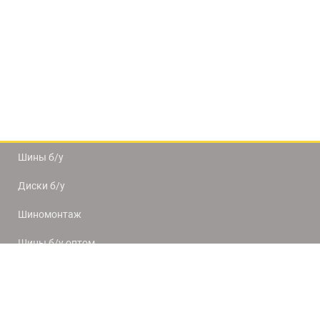
Шины б/у
Диски б/у
Шиномонтаж
Шины б/у оптом
Доставка и оплата
8(812) 320-66-50