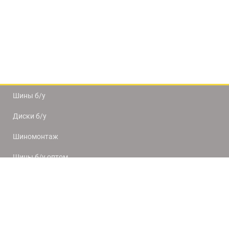
Шины б/у
Диски б/у
Шиномонтаж
Шины б/у оптом
Доставка и оплата
8(812) 320-66-50
9:00-20:00
ПН-ПТ