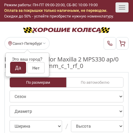
Режим работы: ПН-ПТ 09:00-20:00, СБ-ВС 10:00-19:00
Оплата за покрышки только наличными, не переводом.
Toggl
Скидки до 50% - успейте приобрести нужную номенклатуру.
navig
Санкт-Петербург
Шины бу Matador Maxilla 2 MPS330 ap/0
Это ваш город?
R15_215_70_3-4mm_c_1_rf_0
Да
Нет
По размерам
По автомобилю