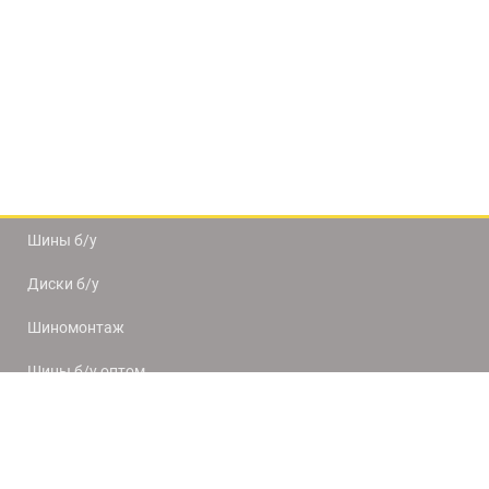
Шины б/у
Диски б/у
Шиномонтаж
Шины б/у оптом
Доставка и оплата
8(812) 320-66-50