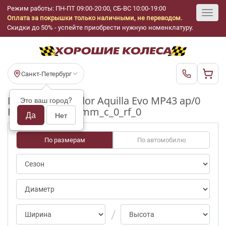
Режим работы: ПН-ПТ 09:00-20:00, СБ-ВС 10:00-19:00
Оплата за покрышки только наличными, не переводом.
Toggl
Скидки до 50% - успейте приобрести нужную номенклатуру.
navig
Санкт-Петербург
Шины бу Matador Aquilla Evo MP43 ap/0
Это ваш город?
R15_195_60_5-6mm_c_0_rf_0
Да
Нет
По размерам
По автомобилю