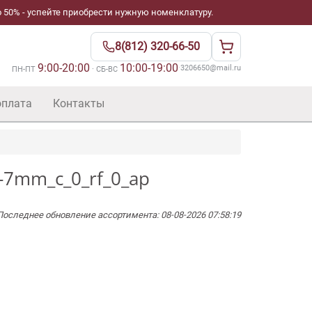
 50% - успейте приобрести нужную номенклатуру.
8(812) 320-66-50
9:00-20:00
10:00-19:00
·
3206650@mail.ru
ПН-ПТ
· СБ-ВС
оплата
Контакты
-7mm_c_0_rf_0_ap
Последнее обновление ассортимента: 08-08-2026 07:58:19