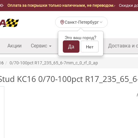
00
Оплата за покрышки только наличными, не переводом.
Скидки до
Санкт-Петербург
Это ваш город?
Акции
Сервис
Шины б/у оптом
Да
Доставка и 
Нет
16
0/70-100pct R17_235_65_6-7mm_c_0_rf_0_ap
Stud KC16 0/70-100pct R17_235_65_6