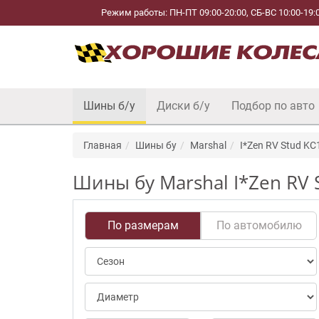
Режим работы: ПН-ПТ 09:00-20:00, СБ-ВС 10:00-19:
Шины б/у
Диски б/у
Подбор по авто
Главная
Шины бу
Marshal
I*Zen RV Stud KC
Шины бу Marshal I*Zen RV 
По размерам
По автомобилю