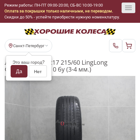
Режим работы: ПН-ПТ 09:00-20:00, СБ-ВС 10:00-19:00
Оплата за покрышки только наличными, не переводом.
Toggl
Скидки до 50% - успейте приобрести нужную номенклатуру.
navig
Санкт-Петербург
Летние шины R17 215/60 LingLong
Это ваш город?
CrossWind HP010 бу (3-4 мм.)
Да
Нет