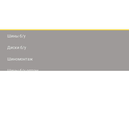
Шины б/у
Диски б/у
Шиномонтаж
Шины б/у оптом
Доставка и оплата
8(812) 320-66-50
9:00-20:00
ПН-ПТ
10:00-19:00
СБ-ВС