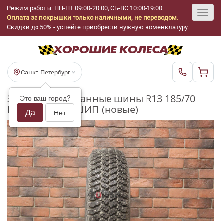
Режим работы: ПН-ПТ 09:00-20:00, СБ-ВС 10:00-19:00
Оплата за покрышки только наличными, не переводом.
Toggl
Скидки до 50% - успейте приобрести нужную номенклатуру.
navig
Санкт-Петербург
Зимние шипованные шины R13 185/70
Это ваш город?
Lapponia M+S ШИП (новые)
Да
Нет