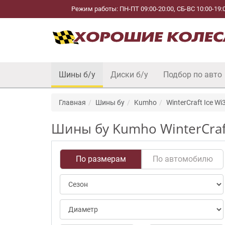
Режим работы: ПН-ПТ 09:00-20:00, СБ-ВС 10:00-19:
Шины б/у
Диски б/у
Подбор по авто
Главная
Шины бу
Kumho
WinterCraft Ice Wi
Шины бу Kumho WinterCraft
По размерам
По автомобилю