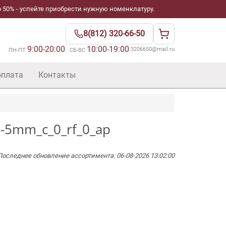
 50% - успейте приобрести нужную номенклатуру.
8(812) 320-66-50
9:00-20:00
10:00-19:00
·
3206650@mail.ru
ПН-ПТ
· СБ-ВС
оплата
Контакты
4-5mm_c_0_rf_0_ap
Последнее обновление ассортимента: 06-08-2026 13:02:00