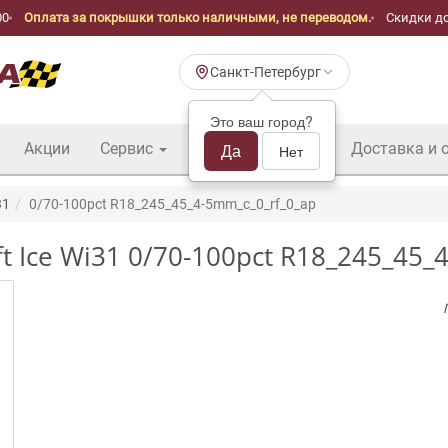
00
Оплата за покрышки только наличными, не переводом.
Скидки до
Санкт-Петербург
Это ваш город?
Акции
Сервис
Шины б/у оптом
Да
Доставка и 
Нет
31
0/70-100pct R18_245_45_4-5mm_c_0_rf_0_ap
 Ice Wi31 0/70-100pct R18_245_45_