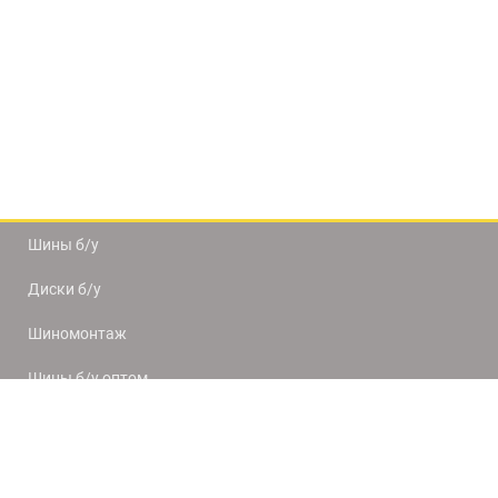
Шины б/у
Диски б/у
Шиномонтаж
Шины б/у оптом
Доставка и оплата
8(812) 320-66-50