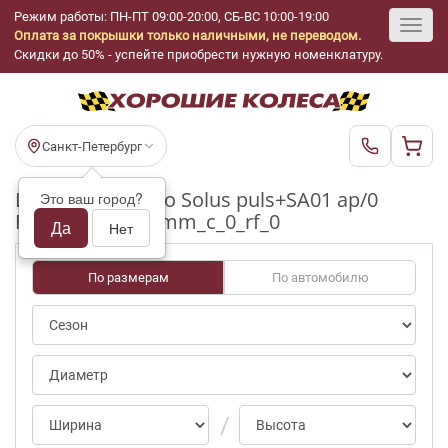
Режим работы: ПН-ПТ 09:00-20:00, СБ-ВС 10:00-19:00
Оплата за покрышки только наличными, не переводом.
Toggl
Скидки до 50% - успейте приобрести нужную номенклатуру.
navig
Санкт-Петербург
Шины бу Kumho Solus puls+SA01 ap/0
Это ваш город?
R17_215_60_3-4mm_c_0_rf_0
Да
Нет
По размерам
По автомобилю