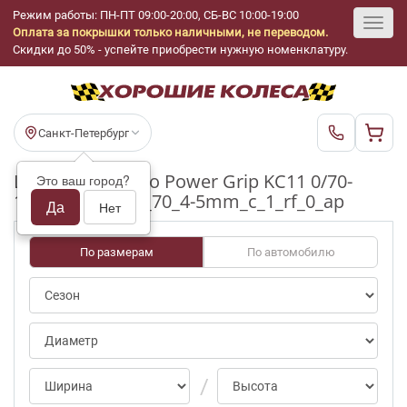
Режим работы: ПН-ПТ 09:00-20:00, СБ-ВС 10:00-19:00
Оплата за покрышки только наличными, не переводом.
Toggl
Скидки до 50% - успейте приобрести нужную номенклатуру.
navig
Санкт-Петербург
Шины бу Kumho Power Grip KC11 0/70-
Это ваш город?
100pct R15_195_70_4-5mm_c_1_rf_0_ap
Да
Нет
По размерам
По автомобилю