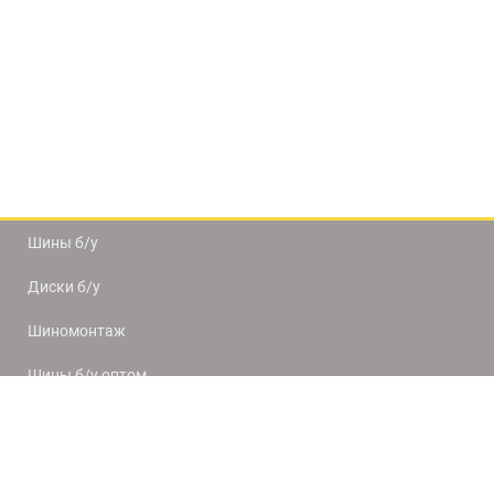
Шины б/у
Диски б/у
Шиномонтаж
Шины б/у оптом
Доставка и оплата
8(812) 320-66-50