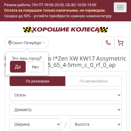
Режим работы: ПН-ПТ 09:00-20:00, СБ-ВС 10:00-19:00
Оплата за покрышки только наличными, не переводом.
Toggl
Скидки до 50% - успейте приобрести нужную номенклатуру.
navig
Санкт-Петербург
Шины бу Kumho I*Zen XW KW17 Assymetric
Это ваш город?
0/notpct R15_195_65_4-5mm_c_0_rf_0_ap
Да
Нет
По размерам
По автомобилю