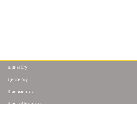
Шины б/у
Диски б/у
Шиномонтаж
Шины б/у оптом
Доставка и оплата
8(812) 320-66-50