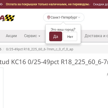
00
Оплата за покрышки только наличными, не переводом.
Скидки до
Санкт-Петербург
Это ваш город?
Акции
Сервис
Шины б/у оптом
Да
Доставка и 
Нет
6
0/25-49pct R18_225_60_6-7mm_c_0_rf_0_ap
ud KC16 0/25-49pct R18_225_60_6-7