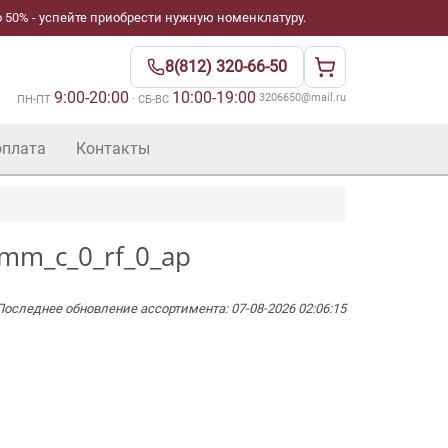
 50% - успейте приобрести нужную номенклатуру.
8(812) 320-66-50
9:00-20:00
10:00-19:00
·
3206650@mail.ru
ПН-ПТ
· СБ-ВС
оплата
Контакты
mm_c_0_rf_0_ap
Последнее обновление ассортимента: 07-08-2026 02:06:15