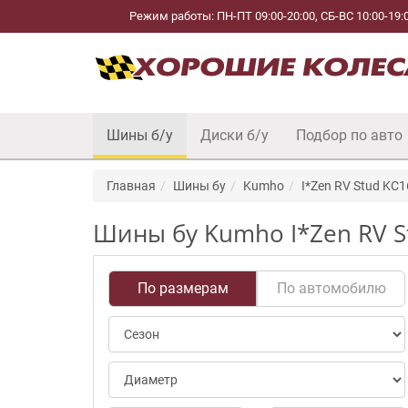
Режим работы: ПН-ПТ 09:00-20:00, СБ-ВС 10:00-19:
Шины б/у
Диски б/у
Подбор по авто
Главная
Шины бу
Kumho
I*Zen RV Stud KC1
Шины бу Kumho I*Zen RV St
По размерам
По автомобилю