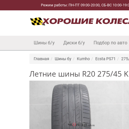
Режим работы: ПН-ПТ 09:00-20:00, СБ-ВС 10:00-19:
Шины б/у
Диски б/у
Подбор по авто
Главная
Шины бу
Kumho
Ecsta PS71
275
Летние шины R20 275/45 Ku