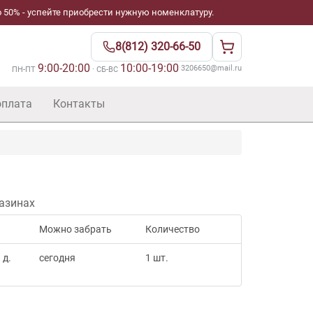
 50% - успейте приобрести нужную номенклатуру.
8(812) 320-66-50
9:00-20:00
10:00-19:00
·
3206650@mail.ru
ПН-ПТ
· СБ-ВС
оплата
Контакты
азинах
Можно забрать
Количество
 д.
сегодня
1 шт.