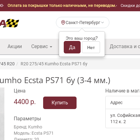
00
Оплата за покрышки только наличными, не переводом.
Скидки до
Санкт-Петербург
Это ваш город?
Акции
Сервис
Шины б/у оптом
Да
Доставка и 
Нет
/45 R20
R20 275/45 Kumho Ecsta PS71 бу
mho Ecsta PS71 бу (3-4 мм.)
Цена
Наличие в маг
4400
р.
Купить
Адрес
ул. Софийская
Параметры
112 к. 2
Бренд: Kumho
Модель: Ecsta PS71
Диаметр: 20