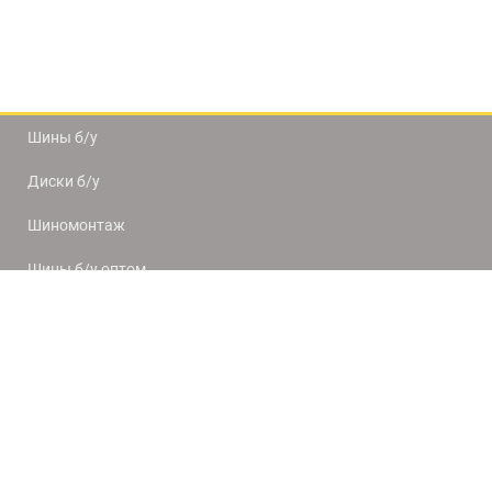
Шины б/у
Диски б/у
Шиномонтаж
Шины б/у оптом
Доставка и оплата
8(812) 320-66-50
9:00-20:00
ПН-ПТ
10:00-19:00
СБ-ВС