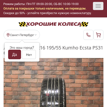
Режим работы: ПН-ПТ 09:00-20:00, СБ-ВС 10:00-19:00
Оплата за покрышки только наличными, не переводом.
Toggl
Скидки до 50% - успейте приобрести нужную номенклатуру.
navig
Санкт-Петербург
Летние шины R16 195/55 Kumho Ecsta PS31
Это ваш город?
бу (3-4 мм.)
Да
Нет