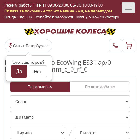
Режим работы: ПН-ПТ 09:00-20:00, СБ-ВС 10:00-19:00
Оплата за покрышки только наличными, не переводом.
Toggl
Скидки до 50% - успейте приобрести нужную номенклатуру.
navig
Санкт-Петербург
Шины бу Kumho EcoWing ES31 ap/0
Это ваш город?
R16_215_60_3-4mm_c_0_rf_0
Да
Нет
По размерам
По автомобилю