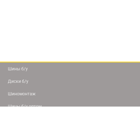
Шины б/у
Диски б/у
Шиномонтаж
Шины б/у оптом
Доставка и оплата
8(812) 320-66-50