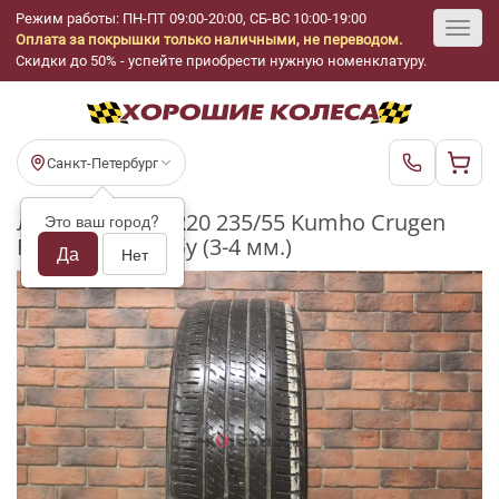
Режим работы: ПН-ПТ 09:00-20:00, СБ-ВС 10:00-19:00
Оплата за покрышки только наличными, не переводом.
Toggl
Скидки до 50% - успейте приобрести нужную номенклатуру.
navig
Санкт-Петербург
Летние шины R20 235/55 Kumho Crugen
Это ваш город?
Premium KL33 бу (3-4 мм.)
Да
Нет