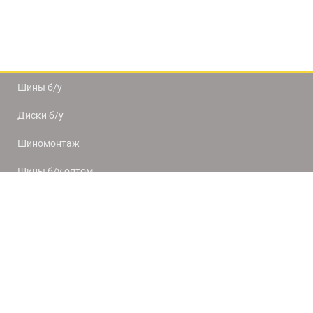
Шины б/у
Диски б/у
Шиномонтаж
Шины б/у оптом
Доставка и оплата
8(812) 320-66-50
9:00-20:00
ПН-ПТ
10:00-19:00
СБ-ВС