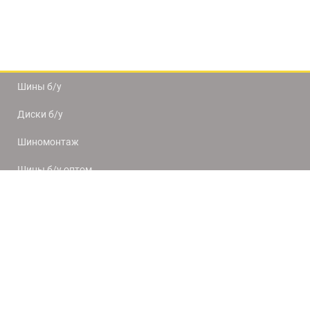
Шины б/у
Диски б/у
Шиномонтаж
Шины б/у оптом
Доставка и оплата
8(812) 320-66-50
9:00-20:00
ПН-ПТ
10:00-19:00
СБ-ВС