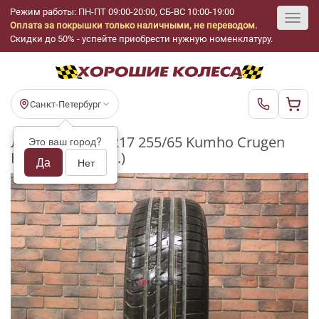
Режим работы: ПН-ПТ 09:00-20:00, СБ-ВС 10:00-19:00
Оплата за покрышки только наличными, не переводом.
Toggl
Скидки до 50% - успейте приобрести нужную номенклатуру.
navig
Санкт-Петербург
Летние шины R17 255/65 Kumho Crugen
Это ваш город?
HP91 бу (7-8 мм.)
Да
Нет