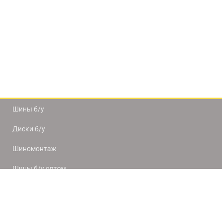
Шины б/у
Диски б/у
Шиномонтаж
Шины б/у оптом
Доставка и оплата
8(812) 320-66-50