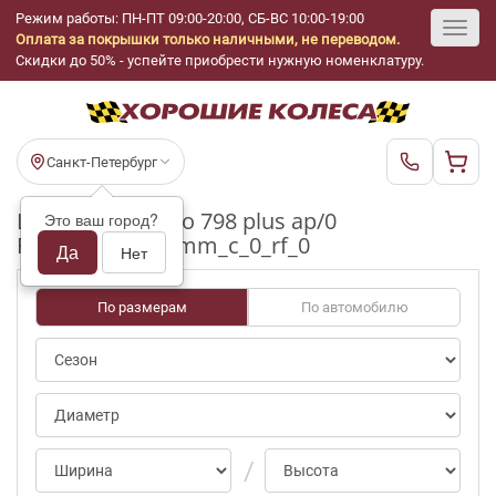
Режим работы: ПН-ПТ 09:00-20:00, СБ-ВС 10:00-19:00
Оплата за покрышки только наличными, не переводом.
Toggl
Скидки до 50% - успейте приобрести нужную номенклатуру.
navig
Санкт-Петербург
Шины бу Kumho 798 plus ap/0
Это ваш город?
R17_235_60_7-8mm_c_0_rf_0
Да
Нет
По размерам
По автомобилю