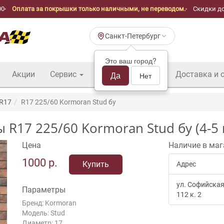
00
Оплата за покрышки только наличными, не переводом.
Скидки до
Санкт-Петербург
Это ваш город?
Акции
Сервис
Шины б/у оптом
Да
Доставка и 
Нет
 R17
R17 225/60 Kormoran Stud бу
17 225/60 Kormoran Stud бу (4-5 
Цена
Наличие в маг
1000
р.
Купить
Адрес
ул. Софийская
Параметры
112 к. 2
Бренд: Kormoran
Модель: Stud
Диаметр: 17