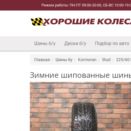
Режим работы: ПН-ПТ 09:00-20:00, СБ-ВС 10:00-19:
Шины б/у
Диски б/у
Подбор по авто
Главная
Шины бу
Kormoran
Stud
225/60
Зимние шипованные шины R