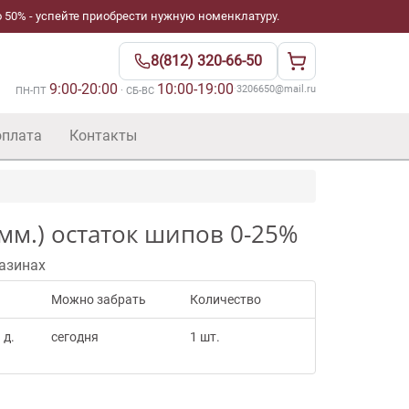
 50% - успейте приобрести нужную номенклатуру.
8(812) 320-66-50
9:00-20:00
10:00-19:00
·
3206650@mail.ru
ПН-ПТ
· СБ-ВС
оплата
Контакты
мм.) остаток шипов 0-25%
азинах
Можно забрать
Количество
 д.
сегодня
1 шт.