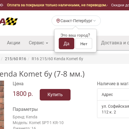
00
Оплата за покрышки только наличными, не переводом.
Скидки до
Санкт-Петербург
Это ваш город?
Акции
Сервис
Шины б/у оптом
Да
Доставка и 
Нет
215/60 R16
R16 215/60 Kenda Komet бу
nda Komet бу (7-8 мм.)
Цена
Наличие в маг
1800
р.
Купить
Адрес
ул. Софийская
Параметры
112 к. 2
Бренд: Kenda
Модель: Komet SPT-1 KR-10
Диаметр: 16