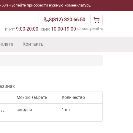
 50% - успейте приобрести нужную номенклатуру.
8(812) 320-66-50
9:00-20:00
10:00-19:00
·
3206650@mail.ru
ПН-ПТ
· СБ-ВС
оплата
Контакты
азинах
Можно забрать
Количество
 д.
сегодня
1 шт.