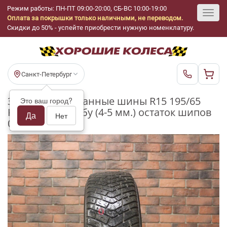
Режим работы: ПН-ПТ 09:00-20:00, СБ-ВС 10:00-19:00
Оплата за покрышки только наличными, не переводом.
Toggl
Скидки до 50% - успейте приобрести нужную номенклатуру.
navig
Санкт-Петербург
Зимние шипованные шины R15 195/65
Это ваш город?
Kelly Winter Ice бу (4-5 мм.) остаток шипов
Да
Нет
0-25%