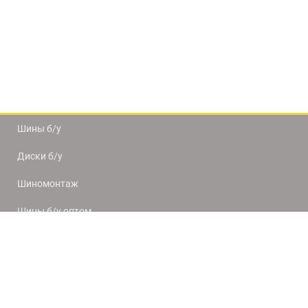
Шины б/у
Диски б/у
Шиномонтаж
Шины б/у оптом
Доставка и оплата
8(812) 320-66-50
9:00-20:00
ПН-ПТ