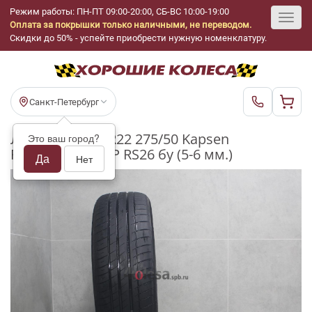
Режим работы: ПН-ПТ 09:00-20:00, СБ-ВС 10:00-19:00
Оплата за покрышки только наличными, не переводом.
Toggl
Скидки до 50% - успейте приобрести нужную номенклатуру.
navig
Санкт-Петербург
Летние шины R22 275/50 Kapsen
Это ваш город?
PracticalMax H/P RS26 бу (5-6 мм.)
Да
Нет