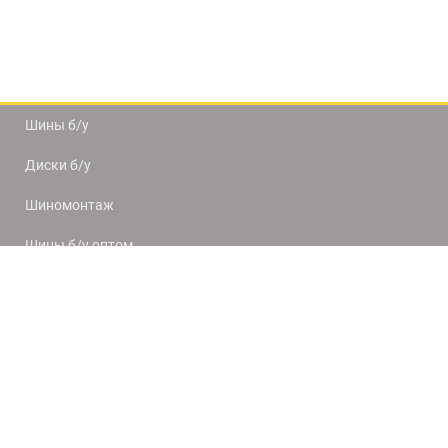
Шины б/у
Диски б/у
Шиномонтаж
Шины б/у оптом
Доставка и оплата
8(812) 320-66-50
9:00-20:00
ПН-ПТ
10:00-19:00
СБ-ВС