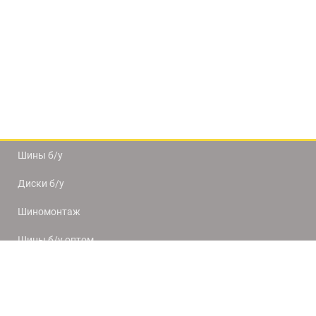
Шины б/у
Диски б/у
Шиномонтаж
Шины б/у оптом
Доставка и оплата
8(812) 320-66-50