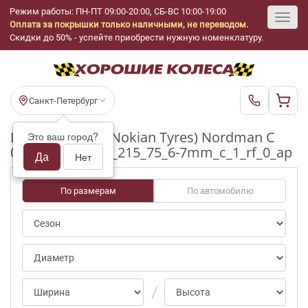
Режим работы: ПН-ПТ 09:00-20:00, СБ-ВС 10:00-19:00
Оплата за покрышки только наличными, не переводом.
Toggl
Скидки до 50% - успейте приобрести нужную номенклатуру.
navig
Санкт-Петербург
Шины бу Ikon (Nokian Tyres) Nordman C
Это ваш город?
0/70-100pct R16_215_75_6-7mm_c_1_rf_0_ap
Да
Нет
По размерам
По автомобилю