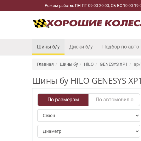
Режим работы: ПН-ПТ 09:00-20:00, СБ-ВС 10:00-19:
Шины б/у
Диски б/у
Подбор по авто
Главная
Шины бу
HiLO
GENESYS XP1
ap/
Шины бу HiLO GENESYS XP1
По размерам
По автомобилю