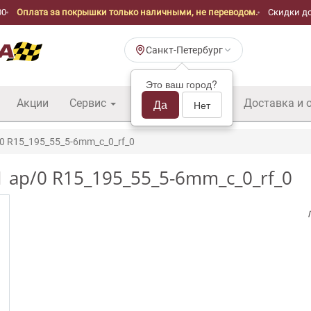
00
Оплата за покрышки только наличными, не переводом.
Скидки до
Санкт-Петербург
Это ваш город?
Акции
Сервис
Шины б/у оптом
Да
Доставка и 
Нет
0 R15_195_55_5-6mm_c_0_rf_0
 ap/0 R15_195_55_5-6mm_c_0_rf_0