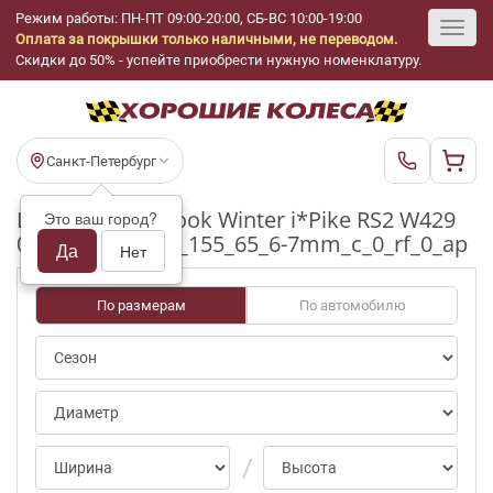
Режим работы: ПН-ПТ 09:00-20:00, СБ-ВС 10:00-19:00
Оплата за покрышки только наличными, не переводом.
Toggl
Скидки до 50% - успейте приобрести нужную номенклатуру.
navig
Санкт-Петербург
Шины бу Hankook Winter i*Pike RS2 W429
Это ваш город?
0/70-100pct R13_155_65_6-7mm_c_0_rf_0_ap
Да
Нет
По размерам
По автомобилю