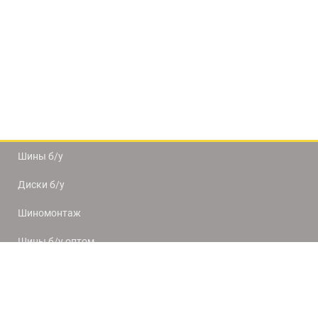
Шины б/у
Диски б/у
Шиномонтаж
Шины б/у оптом
Доставка и оплата
8(812) 320-66-50