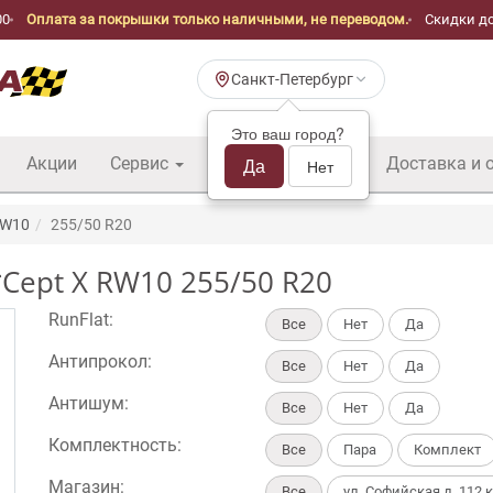
00
Оплата за покрышки только наличными, не переводом.
Скидки до
Санкт-Петербург
Это ваш город?
Акции
Сервис
Шины б/у оптом
Да
Доставка и 
Нет
 RW10
255/50 R20
Cept X RW10 255/50 R20
RunFlat:
Все
Нет
Да
Антипрокол:
Все
Нет
Да
Антишум:
Все
Нет
Да
Комплектность:
Все
Пара
Комплект
Магазин:
Все
ул. Софийская д. 112 к