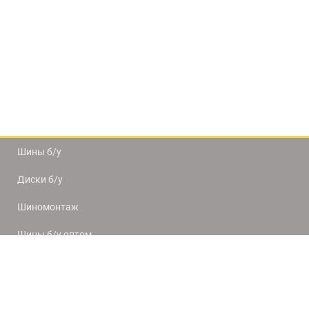
Шины б/у
Диски б/у
Шиномонтаж
Шины б/у оптом
Доставка и оплата
8(812) 320-66-50