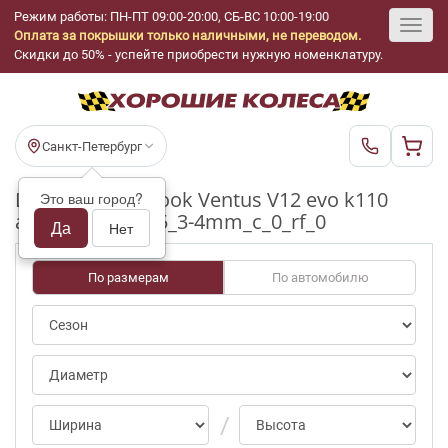
Режим работы: ПН-ПТ 09:00-20:00, СБ-ВС 10:00-19:00
Оплата за покрышки только наличными, не переводом.
Toggl
Скидки до 50% - успейте приобрести нужную номенклатуру.
navig
Санкт-Петербург
Шины бу Hankook Ventus V12 evo k110
Это ваш город?
ap/0 R16_205_55_3-4mm_c_0_rf_0
Да
Нет
По размерам
По автомобилю