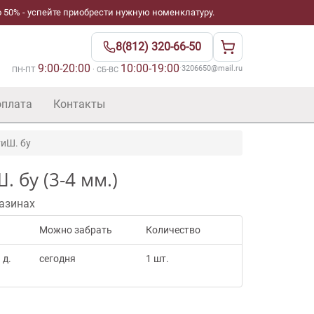
 50% - успейте приобрести нужную номенклатуру.
8(812) 320-66-50
9:00-20:00
10:00-19:00
·
3206650@mail.ru
ПН-ПТ
· СБ-ВС
оплата
Контакты
тиШ. бу
 бу (3-4 мм.)
азинах
Можно забрать
Количество
 д.
сегодня
1 шт.