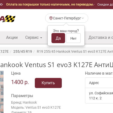
00
Оплата за покрышки только наличными, не переводом.
Скидки до
Санкт-Петербург
Это ваш город?
Акции
Сервис
Шины б/у оптом
Да
Доставка и 
Нет
K127E
255/45 R19
R19 255/45 Hankook Ventus S1 evo3 K127E Ан
nkook Ventus S1 evo3 K127E АнтиШ.
Цена
Наличие в маг
1400
р.
Купить
Адрес
ул. Софийская
Параметры
112 к. 2
Бренд: Hankook
Модель: Ventus S1 evo3 K127E
Диаметр: 19