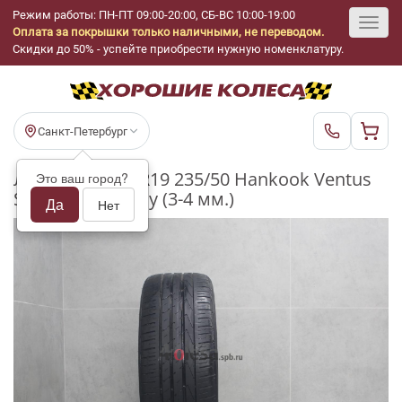
Режим работы: ПН-ПТ 09:00-20:00, СБ-ВС 10:00-19:00
Оплата за покрышки только наличными, не переводом.
Toggl
Скидки до 50% - успейте приобрести нужную номенклатуру.
navig
Санкт-Петербург
Летние шины R19 235/50 Hankook Ventus
Это ваш город?
S1 evo2 K117A бу (3-4 мм.)
Да
Нет