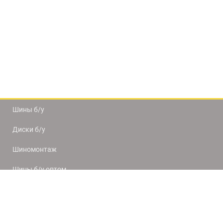
Шины б/у
Диски б/у
Шиномонтаж
Шины б/у оптом
Доставка и оплата
8(812) 320-66-50