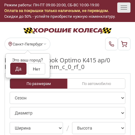
Режим работы: ПН-ПТ 09:00-20:00, СБ-ВС 10:00-19:00
Оплата за покрышки только наличными, не переводом.
Toggl
Скидки до 50% - успейте приобрести нужную номенклатуру.
navig
Санкт-Петербург
Шины бу Hankook Optimo K415 ap/0
Это ваш город?
R18_235_55_5-6mm_c_0_rf_0
Да
Нет
По размерам
По автомобилю