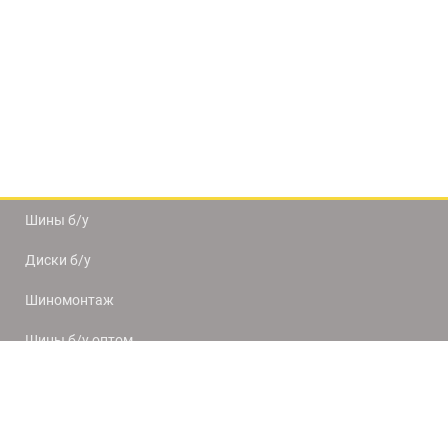
Шины б/у
Диски б/у
Шиномонтаж
Шины б/у оптом
Доставка и оплата
8(812) 320-66-50