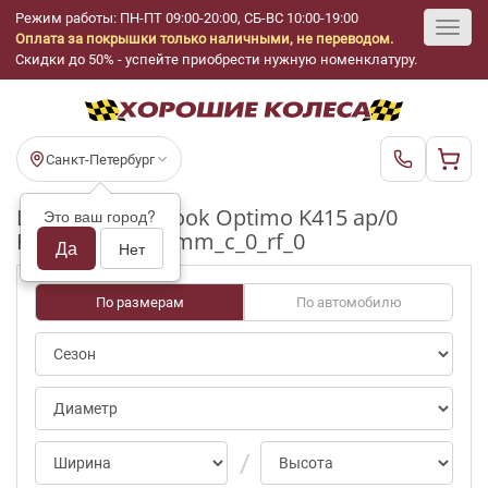
Режим работы: ПН-ПТ 09:00-20:00, СБ-ВС 10:00-19:00
Оплата за покрышки только наличными, не переводом.
Toggl
Скидки до 50% - успейте приобрести нужную номенклатуру.
navig
Санкт-Петербург
Шины бу Hankook Optimo K415 ap/0
Это ваш город?
R17_225_60_5-6mm_c_0_rf_0
Да
Нет
По размерам
По автомобилю