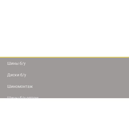
Шины б/у
Диски б/у
Шиномонтаж
Шины б/у оптом
Доставка и оплата
8(812) 320-66-50