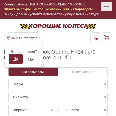
Режим работы: ПН-ПТ 09:00-20:00, СБ-ВС 10:00-19:00
Оплата за покрышки только наличными, не переводом.
Toggl
Скидки до 50% - успейте приобрести нужную номенклатуру.
navig
Санкт-Петербург
Шины бу Hankook Optimo H724 ap/0
Это ваш город?
R15_215_70_5-6mm_c_0_rf_0
Да
Нет
По размерам
По автомобилю