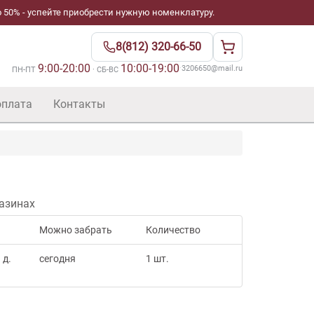
 50% - успейте приобрести нужную номенклатуру.
8(812) 320-66-50
9:00-20:00
10:00-19:00
·
3206650@mail.ru
ПН-ПТ
· СБ-ВС
оплата
Контакты
азинах
Можно забрать
Количество
 д.
сегодня
1 шт.