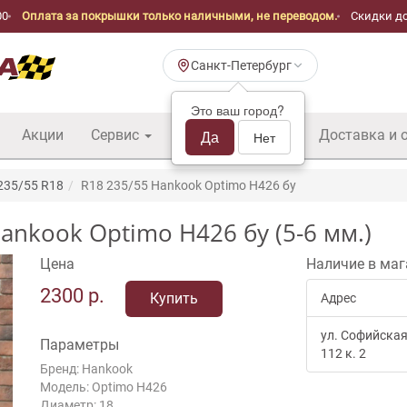
00
Оплата за покрышки только наличными, не переводом.
Скидки до
Санкт-Петербург
Это ваш город?
Акции
Сервис
Шины б/у оптом
Да
Доставка и 
Нет
235/55 R18
R18 235/55 Hankook Optimo H426 бу
nkook Optimo H426 бу (5-6 мм.)
Цена
Наличие в маг
2300
р.
Купить
Адрес
ул. Софийская
Параметры
112 к. 2
Бренд: Hankook
Модель: Optimo H426
Диаметр: 18