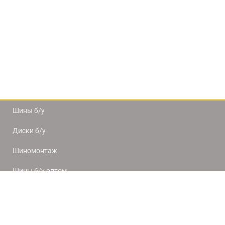
Шины б/у
Диски б/у
Шиномонтаж
Шины б/у оптом
Доставка и оплата
8(812) 320-66-50