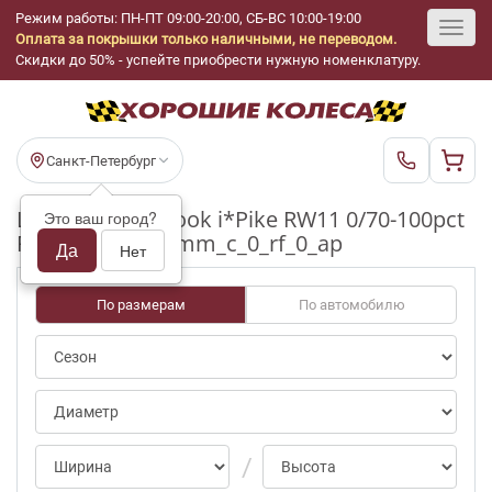
Режим работы: ПН-ПТ 09:00-20:00, СБ-ВС 10:00-19:00
Оплата за покрышки только наличными, не переводом.
Toggl
Скидки до 50% - успейте приобрести нужную номенклатуру.
navig
Санкт-Петербург
Шины бу Hankook i*Pike RW11 0/70-100pct
Это ваш город?
R18_225_55_6-7mm_c_0_rf_0_ap
Да
Нет
По размерам
По автомобилю