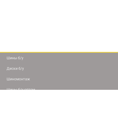
Шины б/у
Диски б/у
Шиномонтаж
Шины б/у оптом
Доставка и оплата
8(812) 320-66-50