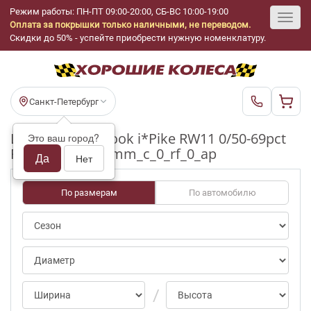
Режим работы: ПН-ПТ 09:00-20:00, СБ-ВС 10:00-19:00
Оплата за покрышки только наличными, не переводом.
Toggl
Скидки до 50% - успейте приобрести нужную номенклатуру.
navig
Санкт-Петербург
Шины бу Hankook i*Pike RW11 0/50-69pct
Это ваш город?
R17_215_60_6-7mm_c_0_rf_0_ap
Да
Нет
По размерам
По автомобилю