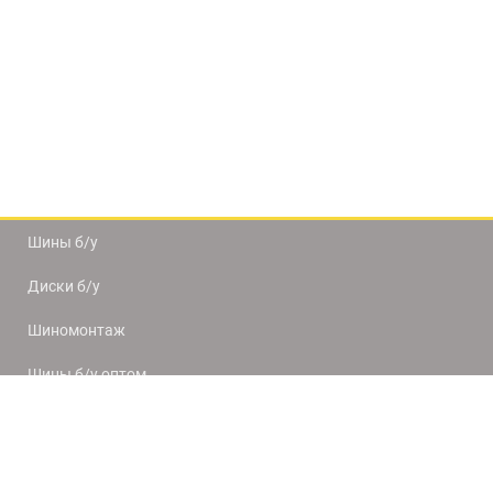
Шины б/у
Диски б/у
Шиномонтаж
Шины б/у оптом
Доставка и оплата
8(812) 320-66-50