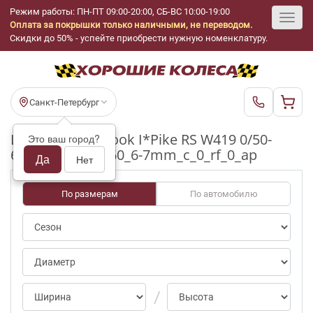
Режим работы: ПН-ПТ 09:00-20:00, СБ-ВС 10:00-19:00
Оплата за покрышки только наличными, не переводом.
Toggl
Скидки до 50% - успейте приобрести нужную номенклатуру.
navig
Санкт-Петербург
Шины бу Hankook I*Pike RS W419 0/50-
Это ваш город?
69pct R16_215_60_6-7mm_c_0_rf_0_ap
Да
Нет
По размерам
По автомобилю