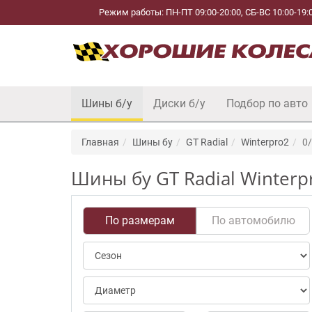
Режим работы: ПН-ПТ 09:00-20:00, СБ-ВС 10:00-19:
Шины б/у
Диски б/у
Подбор по авто
Главная
Шины бу
GT Radial
Winterpro2
0
Шины бу GT Radial Winterp
По размерам
По автомобилю