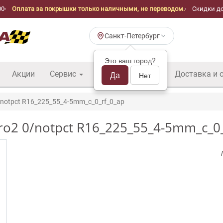
00
Оплата за покрышки только наличными, не переводом.
Скидки до
Санкт-Петербург
Это ваш город?
Акции
Сервис
Шины б/у оптом
Да
Доставка и 
Нет
/notpct R16_225_55_4-5mm_c_0_rf_0_ap
ro2 0/notpct R16_225_55_4-5mm_c_0_