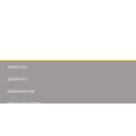
Шины б/у
Диски б/у
Шиномонтаж
Шины б/у оптом
Доставка и оплата
8(812) 320-66-50