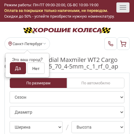
Режим работы: ПН-ПТ 09:00-20:00, СБ-ВС 10:00-19:00
Оплата за покрышки только наличными, не переводом.
Toggl
Скидки до 50% - успейте приобрести нужную номенклатуру.
navig
Санкт-Петербург
Шины бу GT Radial Maxmiler WT2 Cargo
Это ваш город?
0/notpct R15_215_70_4-5mm_c_1_rf_0_ap
Да
Нет
По размерам
По автомобилю