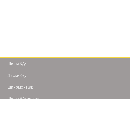
Шины б/у
Диски б/у
Шиномонтаж
Шины б/у оптом
Доставка и оплата
8(812) 320-66-50