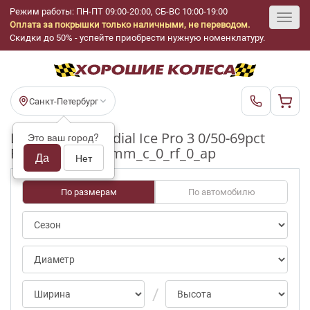
Режим работы: ПН-ПТ 09:00-20:00, СБ-ВС 10:00-19:00
Оплата за покрышки только наличными, не переводом.
Toggl
Скидки до 50% - успейте приобрести нужную номенклатуру.
navig
Санкт-Петербург
Шины бу GT Radial Ice Pro 3 0/50-69pct
Это ваш город?
R17_225_65_6-7mm_c_0_rf_0_ap
Да
Нет
По размерам
По автомобилю