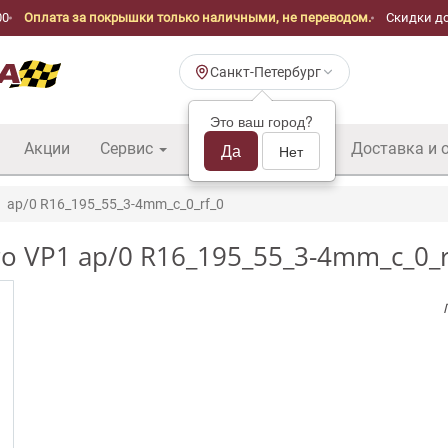
00
Оплата за покрышки только наличными, не переводом.
Скидки до
Санкт-Петербург
Это ваш город?
Акции
Сервис
Шины б/у оптом
Да
Доставка и 
Нет
ap/0 R16_195_55_3-4mm_c_0_rf_0
o VP1 ap/0 R16_195_55_3-4mm_c_0_r