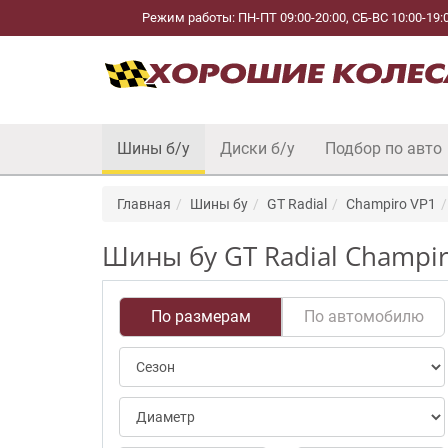
Режим работы: ПН-ПТ 09:00-20:00, СБ-ВС 10:00-19:
Шины б/у
Диски б/у
Подбор по авто
Главная
Шины бу
GT Radial
Champiro VP1
Шины бу GT Radial Champir
По размерам
По автомобилю