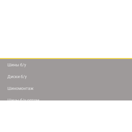
Шины б/у
Диски б/у
Шиномонтаж
Шины б/у оптом
Доставка и оплата
8(812) 320-66-50