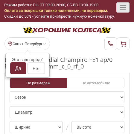
Режим работы: ПН-ПТ 09:00-20:00, СБ-ВС 10:00-19:00
Оплата за покрышки только наличными, не переводом.
Toggl
Скидки до 50% - успейте приобрести нужную номенклатуру.
navig
Санкт-Петербург
Шины бу GT Radial Champiro FE1 ap/0
Это ваш город?
R16_205_55_3-4mm_c_0_rf_0
Да
Нет
По размерам
По автомобилю