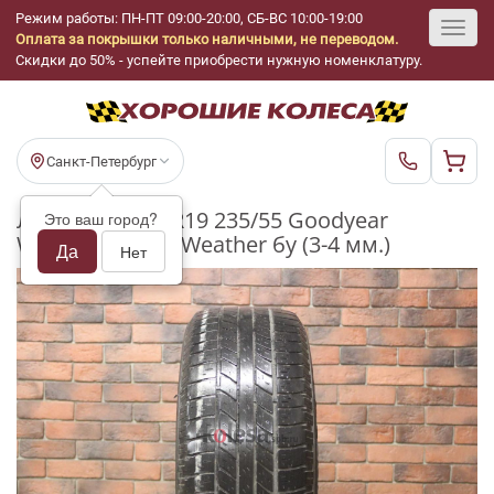
Режим работы: ПН-ПТ 09:00-20:00, СБ-ВС 10:00-19:00
Оплата за покрышки только наличными, не переводом.
Toggl
Скидки до 50% - успейте приобрести нужную номенклатуру.
navig
Санкт-Петербург
Летние шины R19 235/55 Goodyear
Это ваш город?
Wrangler HP All Weather бу (3-4 мм.)
Да
Нет