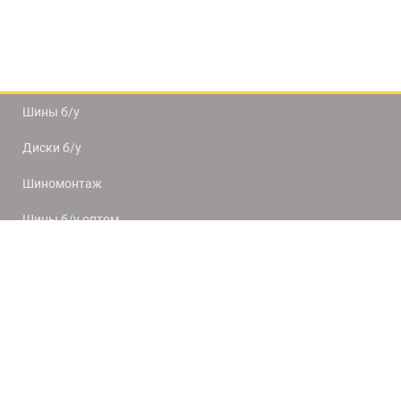
Шины б/у
Диски б/у
Шиномонтаж
Шины б/у оптом
Доставка и оплата
8(812) 320-66-50
9:00-20:00
ПН-ПТ
10:00-19:00
СБ-ВС